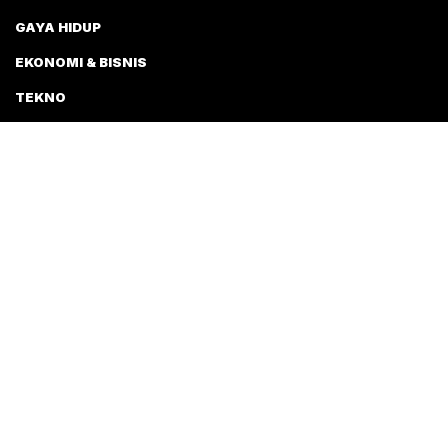
GAYA HIDUP
EKONOMI & BISNIS
TEKNO
NEWS
TENTANG KAMI
PEDOMAN MEDIA SIBER
JEJARING JATENGAJA
TRENASIA
FLORESKU
JOGJAAJA
KABARMINANG
•
•
•
•
KABARSIGER
MAKASSARINSIGHT
POTRETMANADO
•
•
•
HALLOMEDAN
SOLOAJA
STARBANJAR
BALINESIA
SIJORI
•
•
•
•
•