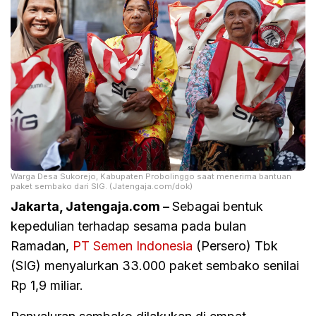
Warga Desa Sukorejo, Kabupaten Probolinggo saat menerima bantuan
paket sembako dari SIG. (Jatengaja.com/dok)
Jakarta, Jatengaja.com –
Sebagai bentuk
kepedulian terhadap sesama pada bulan
Ramadan,
PT Semen Indonesia
(Persero) Tbk
(SIG) menyalurkan 33.000 paket sembako senilai
Rp 1,9 miliar.