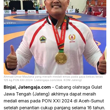
Ahmad Umar Maulana yang meraih medali emas pada gaya bebas kelas
125 kg PON XXI 2024. (Jatengaja.com/dok. KONI Jateng)
Binjai, Jatengaja.com
- Cabang olahraga Gulat
Jawa Tengah (Jateng) akhirnya dapat meraih
medali emas pada PON XXI 2024 di Aceh-Sumut
setelah penantian cukup panjang selama 16 tahun.