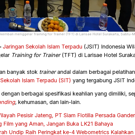
mbali menggelar Training for Trainer (TFT) di Larisae Hotel Surakarta, Sabtu-M
–
Jaringan Sekolah Islam Terpadu
(JSIT) Indonesia Wi
elar
Training for Trainer
(TFT) di Larisae Hotel Suraka
kan banyak stok
trainer
andal dalam berbagai pelatiha
Sekolah Islam Terpadu (SIT)
yang tergabung JSIT Ind
a dengan berbagai spesifikasi keahlian yang dimiliki, se
anding
, kehumasan, dan lain-lain.
ilayah Pesisir Jateng, PT Siam Flotilla Persada Gand
ing Film yang Aman, Jangan Buka LK21 Bahaya
arah Undip Raih Peringkat ke-4 Webometrics Kalahkan