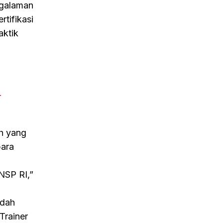
ngalaman
tifikasi
aktik
r
ah yang
para
BNSP RI,”
udah
Trainer