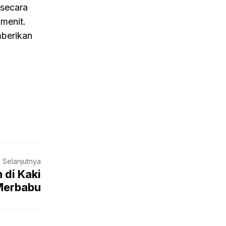
 secara
menit.
mberikan
a Selanjutnya
 di Kaki
Merbabu