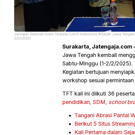
Jaringan Sekolah Islam Terpadu (JSIT) Indonesia Wilayah Jawa Tengah ke
2/2/2025).
Surakarta, Jatengaja.com 
Jawa Tengah kembali mengg
Sabtu-Minggu (1-2/2/2025).
Kegiatan bertujuan menyiap
workshop sesuai permintaan
TFT kali ini diikuti 36 pesert
pendidikan, SDM,
school br
Tangani Abrasi Pantai W
Berikut 5 Situs Stream
Kali Pertama dalam Sej