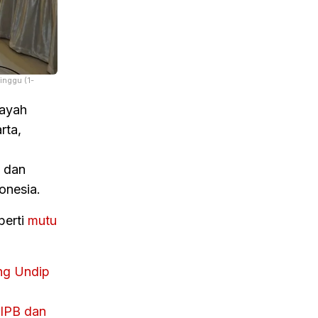
inggu (1-
layah
rta,
n dan
onesia.
perti
mutu
eng Undip
 IPB dan