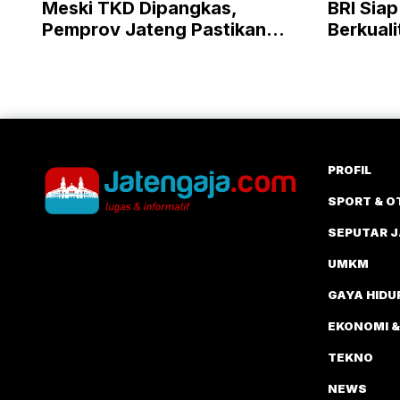
Meski TKD Dipangkas,
BRI Siap
Pemprov Jateng Pastikan
Berkual
Tetap Bisa Bayar Gaji PNS
Likuidi
dan PPPK
PROFIL
SPORT & O
SEPUTAR 
UMKM
GAYA HIDU
EKONOMI &
TEKNO
NEWS