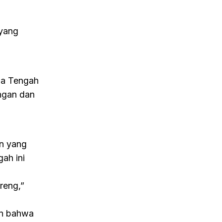
 yang
wa Tengah
ngan dan
an yang
ah ini
reng,”
an bahwa