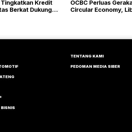
 Tingkatkan Kredit
OCBC Perluas Gerak
itas Berkat Dukungan
Circular Economy, Li
tas Dana SAL
UKM Lewat RISE
TENTANG KAMI
TOMOTIF
PEDOMAN MEDIA SIBER
JATENG
P
 BISNIS