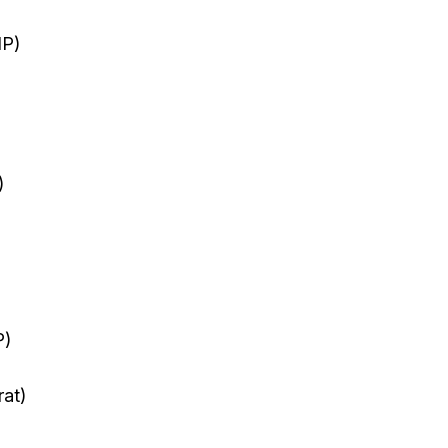
IP)
)
P)
rat)