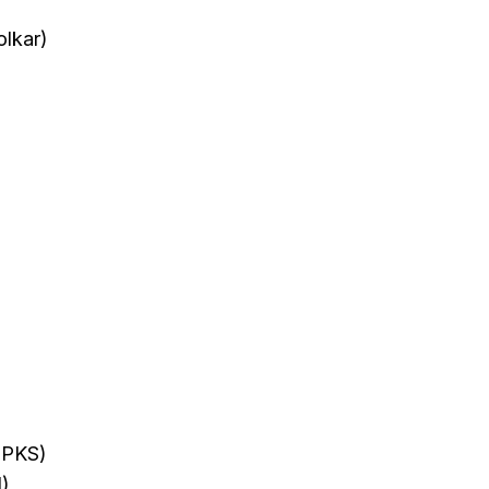
lkar)
 (PKS)
)