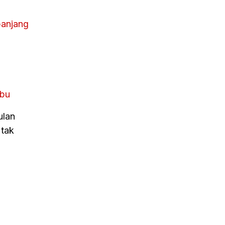
panjang
ibu
ulan
 tak