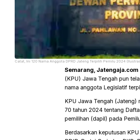
Catat, Ini 120 Nama Anggota DPRD Jateng Terpilih Pemilu 2024 (Ilustr
Semarang, Jatengaja.com
(KPU) Jawa Tengah pun telah
nama anggota Legislatif terpil
KPU Jawa Tengah (Jateng) m
70 tahun 2024 tentang Dafta
pemilihan (dapil) pada Pemil
Berdasarkan keputusan KPU 