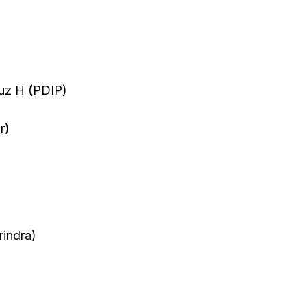
z H (PDIP)
r)
indra)