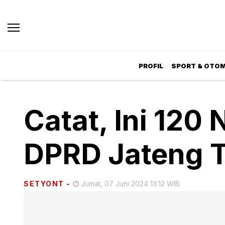
PROFIL
SPORT & OTOM
Catat, Ini 12
DPRD Jateng T
SETYONT
-
Jumat, 07 Juni 2024 13:12 WIB