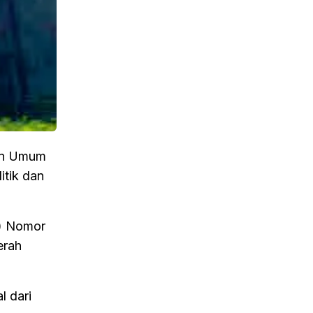
han Umum
itik dan
g) Nomor
erah
l dari