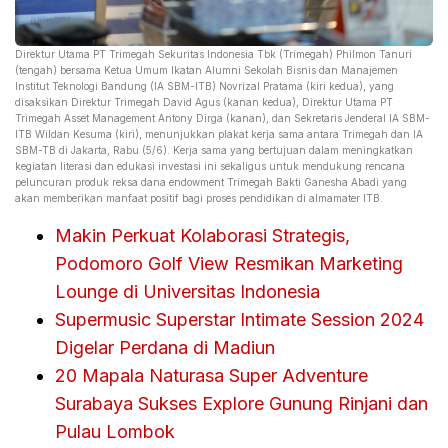
Direktur Utama PT Trimegah Sekuritas Indonesia Tbk (Trimegah) Philmon Tanuri
(tengah) bersama Ketua Umum Ikatan Alumni Sekolah Bisnis dan Manajemen
Institut Teknologi Bandung (IA SBM-ITB) Novrizal Pratama (kiri kedua), yang
disaksikan Direktur Trimegah David Agus (kanan kedua), Direktur Utama PT
Trimegah Asset Management Antony Dirga (kanan), dan Sekretaris Jenderal IA SBM-
ITB Wildan Kesuma (kiri), menunjukkan plakat kerja sama antara Trimegah dan IA
SBM-TB di Jakarta, Rabu (5/6). Kerja sama yang bertujuan dalam meningkatkan
kegiatan literasi dan edukasi investasi ini sekaligus untuk mendukung rencana
peluncuran produk reksa dana endowment Trimegah Bakti Ganesha Abadi yang
akan memberikan manfaat positif bagi proses pendidikan di almamater ITB.
Makin Perkuat Kolaborasi Strategis,
Podomoro Golf View Resmikan Marketing
Lounge di Universitas Indonesia
Supermusic Superstar Intimate Session 2024
Digelar Perdana di Madiun
20 Mapala Naturasa Super Adventure
Surabaya Sukses Explore Gunung Rinjani dan
Pulau Lombok