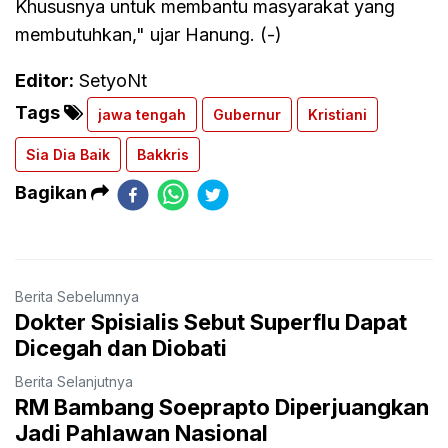
Khususnya untuk membantu masyarakat yang
membutuhkan," ujar Hanung. (-)
Editor:
SetyoNt
Tags
jawa tengah
Gubernur
Kristiani
Sia Dia Baik
Bakkris
Bagikan
Berita Sebelumnya
Dokter Spisialis Sebut Superflu Dapat
Dicegah dan Diobati
Berita Selanjutnya
RM Bambang Soeprapto Diperjuangkan
Jadi Pahlawan Nasional