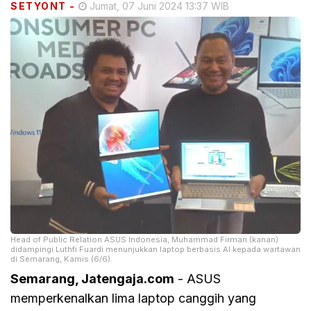
SETYONT
-
Jumat, 07 Juni 2024 13:37 WIB
Head of Public Relation ASUS Indonesia, Muhammad Firman (kanan)
didampingi Luthfi Fuardi menunjukkan laptop berbasis AI kepada wartawan
di Semarang, Kamis (6/6).
Semarang, Jatengaja.com
- ASUS
memperkenalkan lima laptop canggih yang