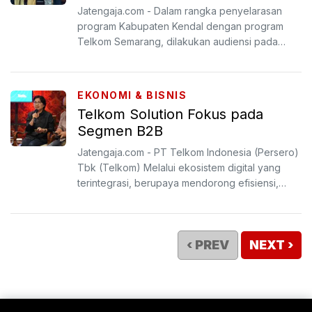
Jaringan
Jatengaja.com - Dalam rangka penyelarasan
program Kabupaten Kendal dengan program
Telkom Semarang, dilakukan audiensi pada
Senin (24/3/2025).
EKONOMI & BISNIS
Telkom Solution Fokus pada
Segmen B2B
Jatengaja.com - PT Telkom Indonesia (Persero)
Tbk (Telkom) Melalui ekosistem digital yang
terintegrasi, berupaya mendorong efisiensi,
produktivitas, s...
‹ PREV
NEXT ›