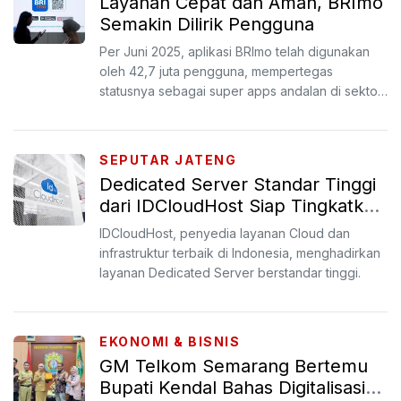
Layanan Cepat dan Aman, BRImo
Semakin Dilirik Pengguna
Per Juni 2025, aplikasi BRImo telah digunakan
oleh 42,7 juta pengguna, mempertegas
statusnya sebagai super apps andalan di sektor
perbankan.
SEPUTAR JATENG
Dedicated Server Standar Tinggi
dari IDCloudHost Siap Tingkatkan
Keamanan dan Privasi Data
IDCloudHost, penyedia layanan Cloud dan
infrastruktur terbaik di Indonesia, menghadirkan
layanan Dedicated Server berstandar tinggi.
EKONOMI & BISNIS
GM Telkom Semarang Bertemu
Bupati Kendal Bahas Digitalisasi