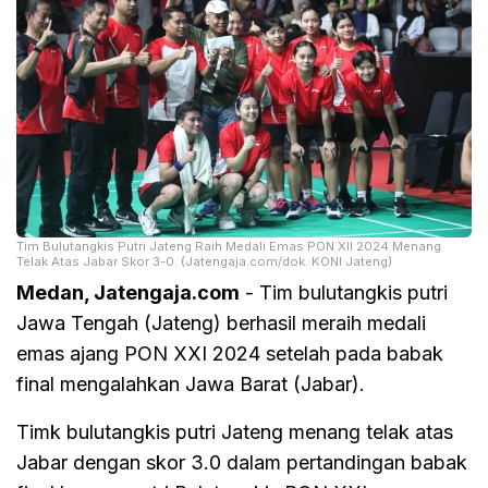
Tim Bulutangkis Putri Jateng Raih Medali Emas PON XII 2024 Menang
Telak Atas Jabar Skor 3-0. (Jatengaja.com/dok. KONI Jateng)
Medan, Jatengaja.com
- Tim bulutangkis putri
Jawa Tengah (Jateng) berhasil meraih medali
emas ajang PON XXI 2024 setelah pada babak
final mengalahkan Jawa Barat (Jabar).
Timk bulutangkis putri Jateng menang telak atas
Jabar dengan skor 3.0 dalam pertandingan babak