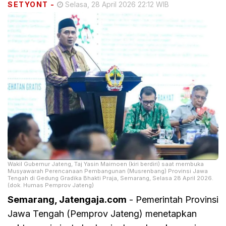
SETYONT
-
Selasa, 28 April 2026 22:12 WIB
Wakil Gubernur Jateng, Taj Yasin Maimoen (kiri berdiri) saat membuka
Musyawarah Perencanaan Pembangunan (Musrenbang) Provinsi Jawa
Tengah di Gedung Gradika Bhakti Praja, Semarang, Selasa 28 April 2026.
(dok. Humas Pemprov Jateng)
Semarang, Jatengaja.com
- Pemerintah Provinsi
Jawa Tengah (Pemprov Jateng) menetapkan