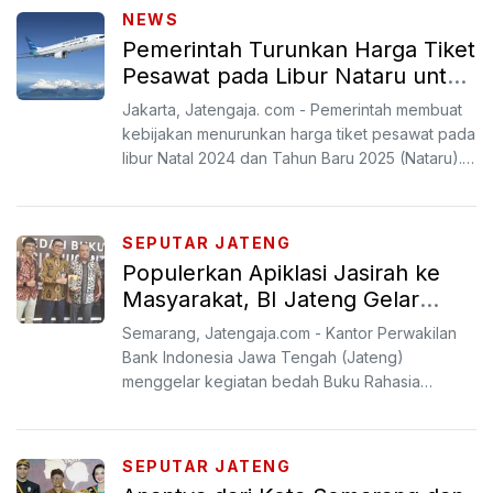
NEWS
Pemerintah Turunkan Harga Tiket
Pesawat pada Libur Nataru untuk
Genjot Pariwisata
Jakarta, Jatengaja. com - Pemerintah membuat
kebijakan menurunkan harga tiket pesawat pada
libur Natal 2024 dan Tahun Baru 2025 (Nataru).
Harga tiket ...
SEPUTAR JATENG
Populerkan Apiklasi Jasirah ke
Masyarakat, BI Jateng Gelar
Bedah Buku Rahasia Nusantara
Semarang, Jatengaja.com - Kantor Perwakilan
Bank Indonesia Jawa Tengah (Jateng)
menggelar kegiatan bedah Buku Rahasia
Nusantara karya konten kreator A...
SEPUTAR JATENG