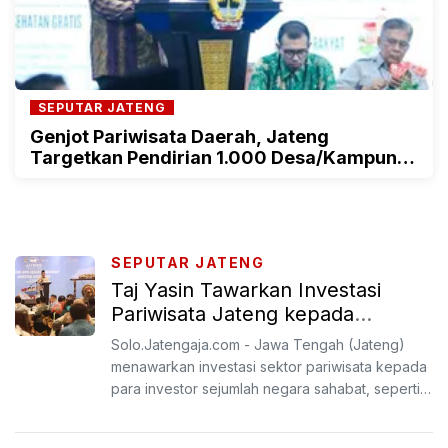
SEPUTAR JATENG
Genjot Pariwisata Daerah, Jateng
Targetkan Pendirian 1.000 Desa/Kampung
Wisata
SEPUTAR JATENG
Taj Yasin Tawarkan Investasi
Pariwisata Jateng kepada
Investor Negara Sahabat
Solo.Jatengaja.com - Jawa Tengah (Jateng)
menawarkan investasi sektor pariwisata kepada
para investor sejumlah negara sahabat, seperti
dari Arab Saudi...