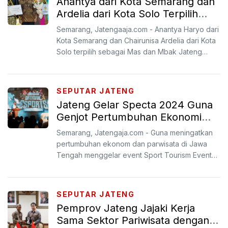
Anantya dari Kota Semarang dan
Ardelia dari Kota Solo Terpilih
Mas dan Mbak Jateng 2024
Semarang, Jatengaaja.com - Anantya Haryo dari
Kota Semarang dan Chairunisa Ardelia dari Kota
Solo terpilih sebagai Mas dan Mbak Jateng
2024 setelah me...
SEPUTAR JATENG
Jateng Gelar Specta 2024 Guna
Genjot Pertumbuhan Ekonomi
dan Pariwisata
Semarang, Jatengaja.com - Guna meningatkan
pertumbuhan ekonom dan parwisata di Jawa
Tengah menggelar event Sport Tourism Event
(Specta) tahun 2024 den...
SEPUTAR JATENG
Pemprov Jateng Jajaki Kerja
Sama Sektor Pariwisata dengan