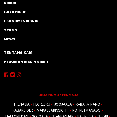
UMKM
GAYA HIDUP
EKONOMI & BISNIS
TEKNO
NEWS
TENTANG KAMI
PEDOMAN MEDIA SIBER
JEJARING JATENGAJA
TRENASIA
FLORESKU
JOGJAAJA
KABARMINANG
•
•
•
•
KABARSIGER
MAKASSARINSIGHT
POTRETMANADO
•
•
•
HALLOMEDAN
SOLOAJA
STARBANJAR
BALINESIA
SIJORI
•
•
•
•
•