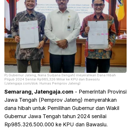
Pj Gubernur Jateng, Nana Sudjana (tengah) meyerahkan Dana Hibah
Pilgub 2024 Senilai Rp985,326 Miliar ke KPU dan Bawaslu
(Jatengaja.com/dok. Humas Pemprov Jateng)
Semarang, Jatengaja.com
- Pemerintah Provinsi
Jawa Tengah (Pemprov Jateng) menyerahkan
dana hibah untuk Pemilihan Gubernur dan Wakil
Gubernur Jawa Tengah tahun 2024 senilai
Rp985.326.500.000 ke KPU dan Bawaslu.