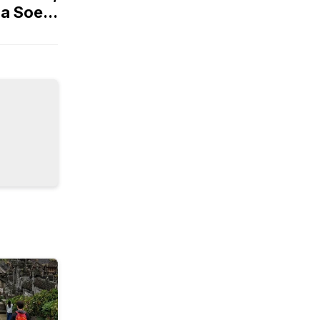
a Soe...