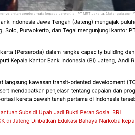
ri) menyerahkan cenderamata kepada perwakilan PT MRT Jakarta. (Jatengaja.com/
ank Indonesia Jawa Tengah (Jateng) mengajak puluh
g, Solo, Purwokerto, dan Tegal mengunjungi kantor P
arta (Perseroda) dalam rangka capacity building dan
puti Kepala Kantor Bank Indonesia (BI) Jateng, Andi Ri
 langsung kawasan transit-oriented development (T
sert mendapatkan penjelasn tentang capaian dan prog
rtasi kereta bawah tanah pertama di Indonesia terseb
ntuan Subsidi Upah Jadi Bukti Peran Sosial BRI
 di Jateng Dilibatkan Edukasi Bahaya Narkoba kep