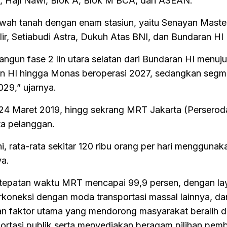
, Haji Nawi, Blok A, Blok M BCA, dan ASEAN.
bawah tanah dengan enam stasiun, yaitu Senayan Maste
lir, Setiabudi Astra, Dukuh Atas BNI, dan Bundaran HI
ngun fase 2 lin utara selatan dari Bundaran HI menuju
n HI hingga Monas beroperasi 2027, sedangkan seg
29,” ujarnya.
 24 Maret 2019, hingg sekrang MRT Jakarta (Perseroda
ta pelanggan.
, rata-rata sekitar 120 ribu orang per hari menggunak
ya.
tepatan waktu MRT mencapai 99,9 persen, dengan la
terkoneksi dengan moda transportasi massal lainnya, da
n faktor utama yang mendorong masyarakat beralih d
sportasi publik serta menyediakan beragam pilihan pem