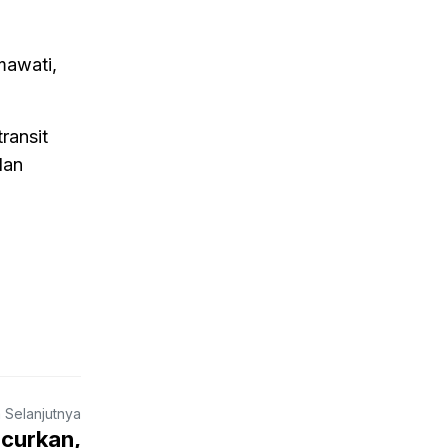
mawati,
ransit
dan
a Selanjutnya
ncurkan,