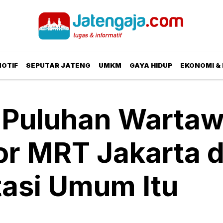
OTIF
SEPUTAR JATENG
UMKM
GAYA HIDUP
EKONOMI & 
k Puluhan Warta
or MRT Jakarta 
tasi Umum Itu