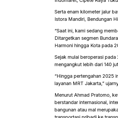
Indomaret, Cipete Raya Tuku
Serta enam kilometer jalur 
Istora Mandiri, Bendungan Hi
“Saat ini, kami sedang memba
Ditargetkan segmen Bundara
Harmoni hingga Kota pada 20
Sejak mulai beroperasi pada
mengangkut lebih dari 140 ju
“Hingga pertengahan 2025 ini
layanan MRT Jakarta,” ujarn
Menurut Ahmad Pratomo, ke
berstandar internasional, in
bangunan atau mal merupaka
transportasi pribadi ke tran