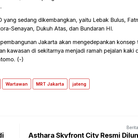
.
yang sedang dikembangkan, yaitu Lebak Bulus, Fat
tora-Senayan, Dukuh Atas, dan Bundaran HI.
 pembangunan Jakarta akan mengedepankan konsep t
 kawasan di sekitarnya menjadi ramah pejalan kaki 
tomo. (-)
Wartawan
MRT Jakarta
jateng
Berit
di
Asthara Skyfront City Resmi Dilu