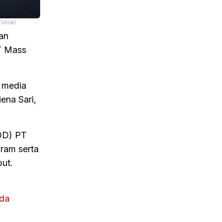
Totok)
an
T Mass
 media
ena Sari,
OD) PT
ram serta
ut.
ada