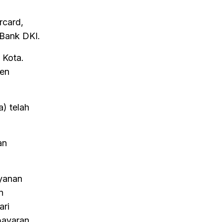
rcard,
 Bank DKI.
 Kota.
men
) telah
an
yanan
n
ari
bayaran