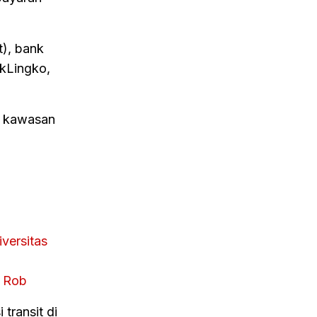
t), bank
akLingko,
n kawasan
versitas
r Rob
transit di