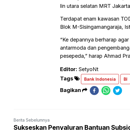
lin utara selatan MRT Jakarta
Terdapat enam kawasan TOD 
Blok M-Sisingamangaraja, Is
“Ke depannya berharap agar
antarmoda dan pengembangan
pesepeda,” harap Ahmad Pra
Editor:
SetyoNt
Tags
Bank Indonesia
BI
Bagikan
Berita Sebelumnya
Sukseskan Penyaluran Bantuan Subsi