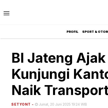
PROFIL
SPORT & OTOM
BI Jateng Aja
Kunjungi Kant
Naik Transpor
SETYONT
-
Jumat, 20 Juni 2025 19:24 WIB