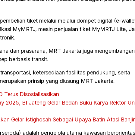
mbelian tiket melalui melalui dompet digital (e-walle
 aplikasi MyMRTJ, mesin penjualan tiket MyMRTJ Lite, J
tronik.
ana dan prasarana, MRT Jakarta juga mengembanga
sep berbasis transit.
ansportasi, ketersediaan fasilitas pendukung, serta
erupakan prinsip yang diusung MRT Jakarta.
 Terus Disosialisasikan
y 2025, BI Jateng Gelar Bedah Buku Karya Rektor Uni
n Gelar Istighosah Sebagai Upaya Batin Atasi Banji
rseroda) adalah pengelola utama kawasan berorientasi 