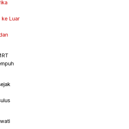
ika
 ke Luar
 dan
 MRT
tempuh
ejak
Bulus
awati