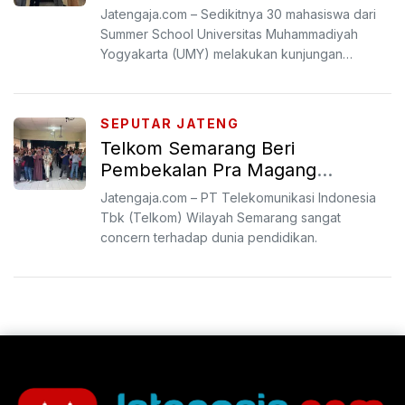
Semarang
Jatengaja.com – Sedikitnya 30 mahasiswa dari
Summer School Universitas Muhammadiyah
Yogyakarta (UMY) melakukan kunjungan
perusahaan ke Telkom Semarang...
SEPUTAR JATENG
Telkom Semarang Beri
Pembekalan Pra Magang
Mahasiswa Politeknik Bhakti
Jatengaja.com – PT Telekomunikasi Indonesia
Semesta Salatiga
Tbk (Telkom) Wilayah Semarang sangat
concern terhadap dunia pendidikan.