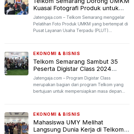
Telkom Semarang Dorong UMKM
Kuasai Fotografi Produk untuk
Optimalkan Digitalisasi
Jatengaja.com – Telkom Semarang menggelar
Pelatihan Foto Produk UMKM yang bertempat di
Pusat Layanan Usaha Terpadu (PLUT)
Kabupaten Semarang.
EKONOMI & BISNIS
Telkom Semarang Sambut 35
Peserta Digistar Class 2024
dalam Office Tour Inspiratif
Jatengaja.com – Program Digistar Class
merupakan bagian dari program Telkom yang
bertujuan untuk mempersiapkan masa depan
talenta digital Indonesia de...
EKONOMI & BISNIS
Mahasiswa UMY Melihat
Langsung Dunia Kerja di Telkom