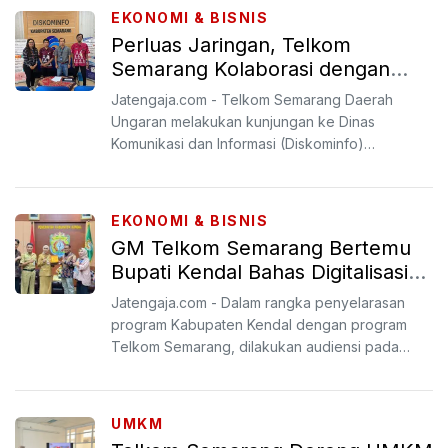
EKONOMI & BISNIS
Perluas Jaringan, Telkom
Semarang Kolaborasi dengan
diskominfo Kabupaten Semarang
Jatengaja.com - Telkom Semarang Daerah
Ungaran melakukan kunjungan ke Dinas
Komunikasi dan Informasi (Diskominfo)
Kabupaten Semarang dalam upaya mempe...
EKONOMI & BISNIS
GM Telkom Semarang Bertemu
Bupati Kendal Bahas Digitalisasi
Jaringan
Jatengaja.com - Dalam rangka penyelarasan
program Kabupaten Kendal dengan program
Telkom Semarang, dilakukan audiensi pada
Senin (24/3/2025).
UMKM