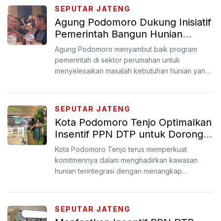
SEPUTAR JATENG
Agung Podomoro Dukung Inisiatif
Pemerintah Bangun Hunian
Berkualitas
Agung Podomoro menyambut baik program
pemerintah di sektor perumahan untuk
menyelesaikan masalah kebutuhan hunian yang
berkualitas dan terjangkau.
SEPUTAR JATENG
Kota Podomoro Tenjo Optimalkan
Insentif PPN DTP untuk Dorong
Pembangunan Hunian
Kota Podomoro Tenjo terus memperkuat
komitmennya dalam menghadirkan kawasan
hunian terintegrasi dengan menangkap
momentum positif dari penurunan suku ...
SEPUTAR JATENG