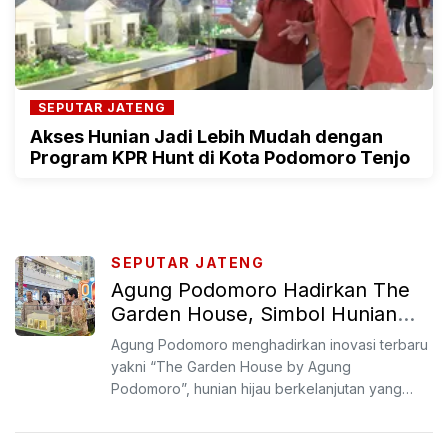
SEPUTAR JATENG
Akses Hunian Jadi Lebih Mudah dengan
Program KPR Hunt di Kota Podomoro Tenjo
SEPUTAR JATENG
Agung Podomoro Hadirkan The
Garden House, Simbol Hunian
Hijau Modern di Tengah Kota
Agung Podomoro menghadirkan inovasi terbaru
yakni “The Garden House by Agung
Podomoro”, hunian hijau berkelanjutan yang
setiap elemennya di desain unt...