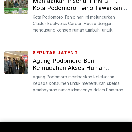
Manfaatkan Insentif PPN DTP,
Kota Podomoro Tenjo Tawarkan
Rumah Tumbuh dengan Harga
Kota Podomoro Tenjo hari ini meluncurkan
Mulai Rp500 Juta
Cluster Edelweiss Garden House dengan
mengusung konsep rumah tumbuh, untuk
menjawab kebutuhan keluarga muda d...
SEPUTAR JATENG
Agung Podomoro Beri
Kemudahan Akses Hunian
Berkualitas dengan Fleksibilitas
Agung Podomoro memberikan keleluasan
Pembayaran
kepada konsumen untuk menentukan skema
pembayaran rumah idamannya dalam Pameran
Investasi Properti yang digelar m...