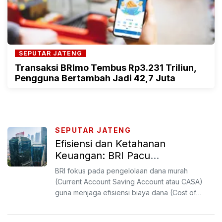
SEPUTAR JATENG
Transaksi BRImo Tembus Rp3.231 Triliun,
Pengguna Bertambah Jadi 42,7 Juta
SEPUTAR JATENG
Efisiensi dan Ketahanan
Keuangan: BRI Pacu
Pertumbuhan Dana Murah
BRI fokus pada pengelolaan dana murah
(Current Account Saving Account atau CASA)
guna menjaga efisiensi biaya dana (Cost of
Fund) dan mempertahankan s...