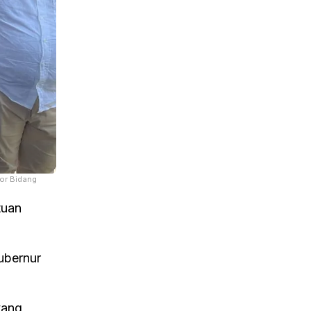
or Bidang
tuan
ubernur
yang