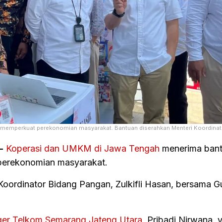
memperkuat perekonomian masyarakat. Bantuan diserahkan Menteri Koordinat
-
Koperasi dan UMKM di Jawa Tengah
menerima ban
perekonomian masyarakat.
Koordinator Bidang Pangan, Zulkifli Hasan, bersama G
er Telkom Semarang Jateng Utara
, Pribadi Nirwana, 