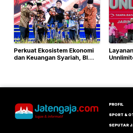
Perkuat Ekosistem Ekonomi
Layanan
dan Keuangan Syariah, BI
Unnlimi
Jateng Gelar FAJAR 2026
Kini Had
PROFIL
SPORT & O
SEPUTAR 