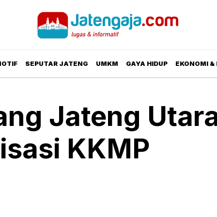
OTIF
SEPUTAR JATENG
UMKM
GAYA HIDUP
EKONOMI & 
ng Jateng Utar
lisasi KKMP