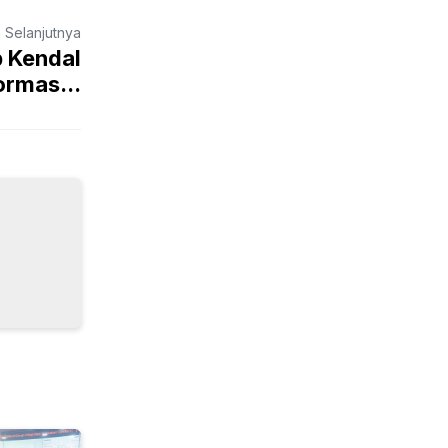
a Selanjutnya
 Kendal
ormas...