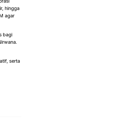
orasi
ir, hingga
KM agar
s bagi
Nirwana.
if, serta