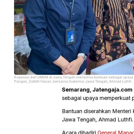
Koperasi dan UMKM di Jawa Tengah menerima bantuan sebagai upaya 
Pangan, Zulkifli Hasan, bersama Gubernur Jawa Tengah, Ahmad Luthfi.
Semarang, Jatengaja.com 
sebagai upaya memperkuat 
Bantuan diserahkan Menteri 
Jawa Tengah, Ahmad Luthfi.
Acara dihadiri
General Manag