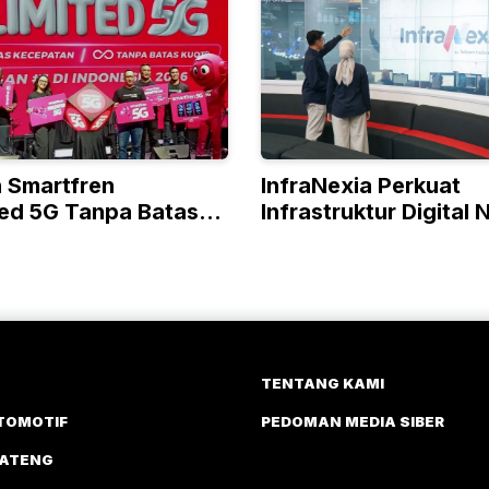
 Smartfren
InfraNexia Perkuat
ted 5G Tanpa Batas
Infrastruktur Digital 
ir dan Jateng dan DIY
TENTANG KAMI
TOMOTIF
PEDOMAN MEDIA SIBER
JATENG