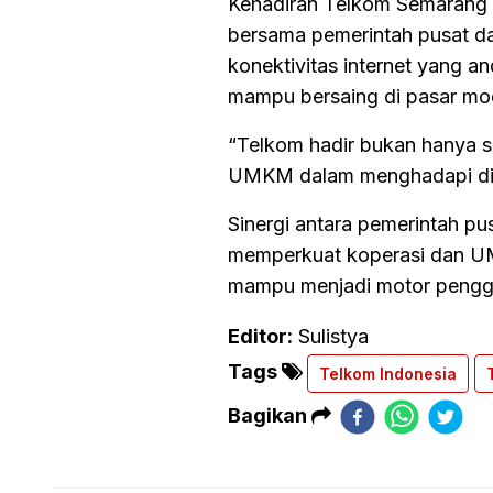
Kehadiran Telkom Semarang J
bersama pemerintah pusat dan 
konektivitas internet yang 
mampu bersaing di pasar mo
“Telkom hadir bukan hanya se
UMKM dalam menghadapi digit
Sinergi antara pemerintah p
memperkuat koperasi dan UM
mampu menjadi motor pengge
Editor:
Sulistya
Tags
Telkom Indonesia
Bagikan