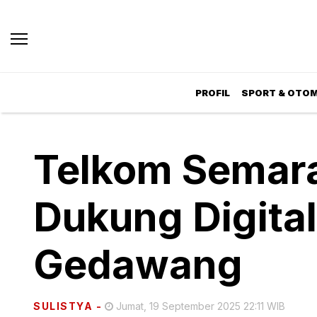
PROFIL
SPORT & OTOM
Telkom Semara
Dukung Digita
Gedawang
SULISTYA
-
Jumat, 19 September 2025 22:11 WIB