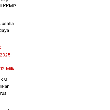
di KKMP
s usaha
 daya
5
 2025-
12 Miliar
UMKM
rikan
rus