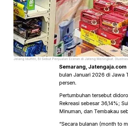
Jelang Idulfitri, BI Sebut Penjualan Eceran di Jateng Meningkat. (Ilustras
Semarang, Jatengaja.com
bulan Januari 2026 di Jawa 
persen.
Pertumbuhan tersebut didor
Rekreasi sebesar 36,14%; S
Minuman, dan Tembakau seb
“Secara bulanan (month to m