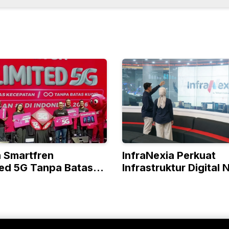
 Smartfren
InfraNexia Perkuat
ted 5G Tanpa Batas
Infrastruktur Digital 
ir dan Jateng dan DIY