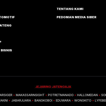
TENTANG KAMI
TOMOTIF
PEDOMAN MEDIA SIBER
JATENG
P
 BISNIS
JEJARING JATENGAJA
ARSIGER
MAKASSARINSIGHT
POTRETMANADO
HALLOMEDAN
SO
•
•
•
•
AKINI
JABARJUARA
BANGKOBOI
EDUWARA
WONGKITO
LYFEB
•
•
•
•
•