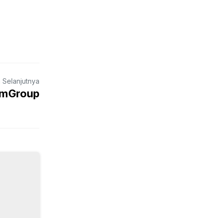
a Selanjutnya
omGroup