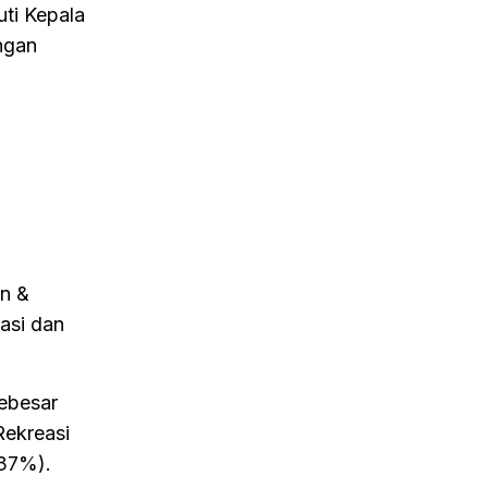
ti Kepala
ngan
an &
asi dan
sebesar
Rekreasi
,37%).