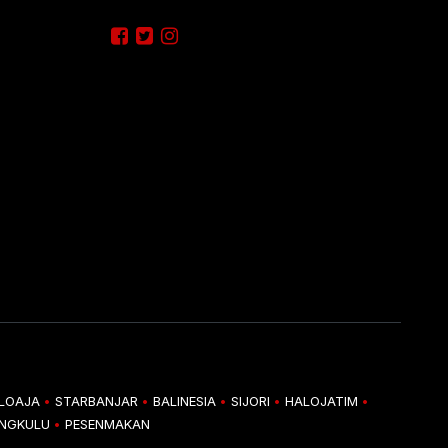
LOAJA
STARBANJAR
BALINESIA
SIJORI
HALOJATIM
•
•
•
•
•
ENGKULU
PESENMAKAN
•