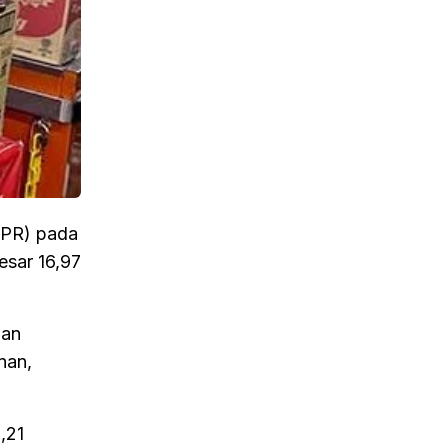
IPR) pada
esar 16,97
dan
nan,
,21