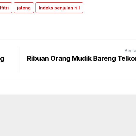
lfitri
jateng
Indeks penjulan riil
Berit
ng
Ribuan Orang Mudik Bareng Telk