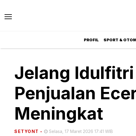
PROFIL
SPORT & OTOM
Jelang Idulfitr
Penjualan Ecer
Meningkat
SETYONT
-
Selasa, 17 Maret 2026 17:41 WIB