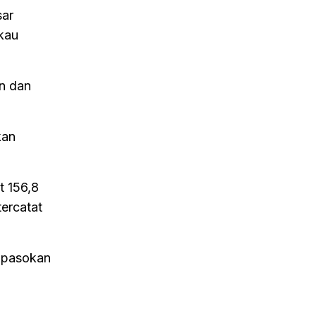
sar
kau
n dan
kan
t 156,8
tercatat
n pasokan